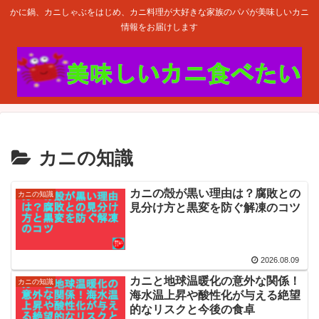
かに鍋、カニしゃぶをはじめ、カニ料理が大好きな家族のパパが美味しいカニ
情報をお届けします
カニの知識
カニの殻が黒い理由は？腐敗との
カニの知識
見分け方と黒変を防ぐ解凍のコツ
2026.08.09
カニと地球温暖化の意外な関係！
カニの知識
海水温上昇や酸性化が与える絶望
的なリスクと今後の食卓