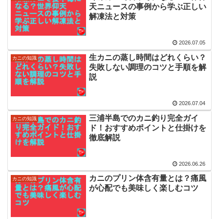
天ニュースの事例から学ぶ正しい
解凍法と対策
2026.07.05
生カニの蒸し時間はどれくらい？
カニの知識
失敗しない調理のコツと手順を解
説
2026.07.04
三浦半島でのカニ釣り完全ガイ
カニの知識
ド！おすすめポイントと仕掛けを
徹底解説
2026.06.26
カニのプリン体含有量とは？痛風
カニの知識
が心配でも美味しく楽しむコツ