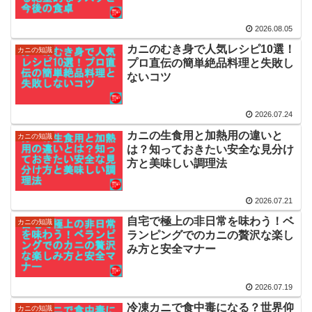
2026.08.05
カニのむき身で人気レシピ10選！
カニの知識
プロ直伝の簡単絶品料理と失敗し
ないコツ
2026.07.24
カニの生食用と加熱用の違いと
カニの知識
は？知っておきたい安全な見分け
方と美味しい調理法
2026.07.21
自宅で極上の非日常を味わう！ベ
カニの知識
ランピングでのカニの贅沢な楽し
み方と安全マナー
2026.07.19
冷凍カニで食中毒になる？世界仰
カニの知識