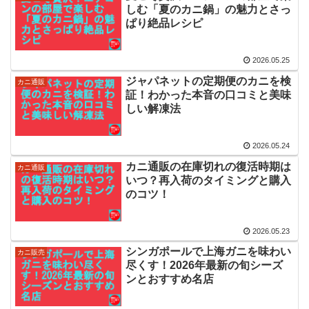
しむ「夏のカニ鍋」の魅力とさっ
ぱり絶品レシピ
2026.05.25
ジャパネットの定期便のカニを検
カニ通販
証！わかった本音の口コミと美味
しい解凍法
2026.05.24
カニ通販の在庫切れの復活時期は
カニ通販
いつ？再入荷のタイミングと購入
のコツ！
2026.05.23
シンガポールで上海ガニを味わい
カニ販売
尽くす！2026年最新の旬シーズ
ンとおすすめ名店