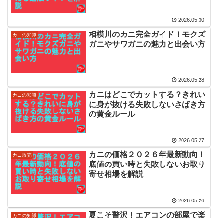
2026.05.30
相模川のカニ完全ガイド！モクズ
カニの知識
ガニやサワガニの魅力と出会い方
2026.05.28
カニはどこでカットする？きれい
カニの知識
に身が抜ける失敗しないさばき方
の黄金ルール
2026.05.27
カニの価格２０２６年最新動向！
カニ販売
底値の買い時と失敗しないお取り
寄せ相場を解説
2026.05.26
夏こそ贅沢！エアコンの部屋で楽
カニの知識