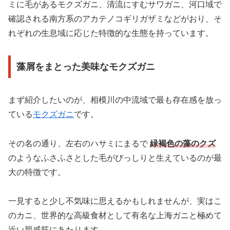
ミに毛があるモクズガニ、清流にすむサワガニ、河口域で
確認される南方系のアカテノコギリガザミなどがおり、そ
れぞれの生息域に応じた特徴的な生態を持っています。
藻屑をまとった美味なモクズガニ
まず紹介したいのが、相模川の中流域で最も存在感を放っ
ている
モクズガニ
です。
その名の通り、左右のハサミにまるで
緑褐色の藻のクズ
のようなふさふさとした毛がびっしりと生えているのが最
大の特徴です。
一見すると少し不気味に思えるかもしれませんが、実はこ
のカニ、世界的な高級食材として有名な上海ガニと極めて
近い親戚筋にあたります。