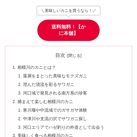
＼美味しいカニを買うなら！／
送料無料！【か
に本舗】
目次
相模川のカニとは？
藻屑をまとった美味なモクズガニ
澄んだ清流を彩るサワガニ
河口域で発見される南方系の珍客
捕まえて楽しむ相模川のカニ
寒川堰や中流域でのガサガサ体験
中津川や支流の沢でサワガニ探し
河口エリアでハゼ釣りの外道として出会う
美味しく食べる相模川のカニ