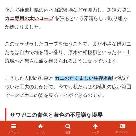
そこで神奈川県の内水面試験場などが協力し、魚道の脇に
カニ専用の太いロープ
を張るという素晴らしい取り組み
が始まりました。
このザラザラしたロープを伝うことで、まだ小さな稚ガニ
たちは自力で堰を這い登り、厚木や相模原といった中・上
流域へと無さに旅を続けられるようになっています。
こうした人間の知恵と
カニのたくましい生存本能
が結び
ついた工夫のおかげで、今でも私たちは相模川の広い範囲
でモクズガニの姿を見ることができるのです。
サワガニの青色と茶色の不思議な境界
メニュー
ホーム
検索
トップ
サイドバー
次に、相模川の科学的なロマンとして外せないのが、先ほ