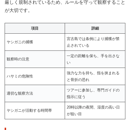
厳しく規制されているため、ルールを守って観察すること
が大切です。
項目
詳細
宮古島では条例により捕獲が禁
ヤシガニの捕獲
止されている
一定の距離を保ち、手を出さな
観察時の注意
い
強力な力を持ち、指を挟まれる
ハサミの危険性
と骨折の恐れ
ツアーに参加し、専門ガイドの
適切な観察方法
指示に従う
20時以降の夜間、湿度の高い日
ヤシガニが活動する時間帯
が狙い目