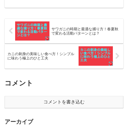
売ピーク時期を解説します。また、早め
の予約の重要性やオンラインでの予約メ
リット、購入場所の違いについても紹
介。カニの選び方、おすすめの種類、最
適な調理法まで、詳しくガイドしますの
で、特別な年末年始を彩るカニ料理をぜ
サワガニの時期と最適な捕り方！春夏秋
ひお楽しみください。
で変わる活動パターンとは？
カニの刺身の美味しい食べ方！シンプル
に味わう極上のひと工夫
コメント
コメントを書き込む
アーカイブ