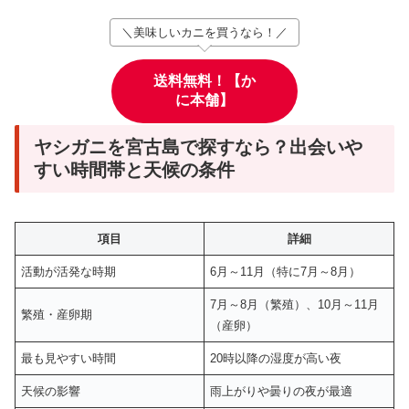
＼美味しいカニを買うなら！／
送料無料！【か
に本舗】
ヤシガニを宮古島で探すなら？出会いや
すい時間帯と天候の条件
項目
詳細
活動が活発な時期
6月～11月（特に7月～8月）
7月～8月（繁殖）、10月～11月
繁殖・産卵期
（産卵）
最も見やすい時間
20時以降の湿度が高い夜
天候の影響
雨上がりや曇りの夜が最適