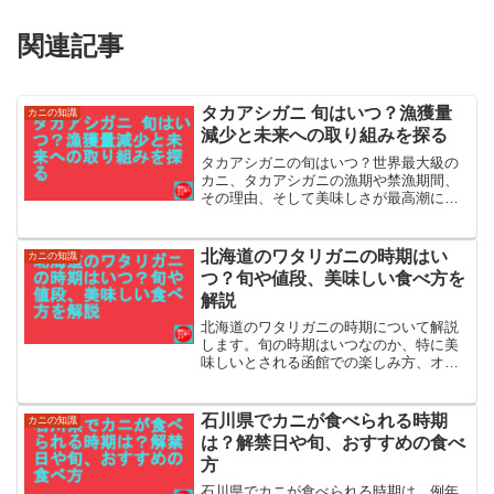
関連記事
タカアシガニ 旬はいつ？漁獲量
カニの知識
減少と未来への取り組みを探る
タカアシガニの旬はいつ？世界最大級の
カニ、タカアシガニの漁期や禁漁期間、
その理由、そして美味しさが最高潮に達
する旬の時期を詳しく解説します。身が
最も美味しくなる季節や濃厚なカニみそ
を楽しめる時期、旬のタカアシガニの選
北海道のワタリガニの時期はい
カニの知識
び方や見分け方、美味しい食べ方と調理
つ？旬や値段、美味しい食べ方を
法、調理の難しさとプロの技までご紹
解説
介。
北海道のワタリガニの時期について解説
します。旬の時期はいつなのか、特に美
味しいとされる函館での楽しみ方、オス
とメスの違いや値段の相場、見分け方か
らおすすめのレシピまで、ワタリガニを
堪能するための情報を網羅的にご紹介し
石川県でカニが食べられる時期
カニの知識
ます
は？解禁日や旬、おすすめの食べ
方
石川県でカニが食べられる時期は、例年