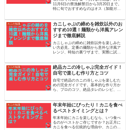
11月6日の禁漁解禁日から3月20日まで。
特に旬でおすすめなのはオス（加能ガ
ニ）とメス（香箱ガニ）で味が異なる11
月から12月です。本記事では、石川県で
カニが食べられる時期や美味しい食べ
カニしゃぶの締めを雑炊以外のお
カニの知識
方、安く食べられる時期を紹介します。
すすめ10選！麺類から洋風アレン
ジまで徹底解説
カニしゃぶの締めに雑炊以外を楽しみた
い方必見。定番の麺類から意外な洋風ア
レンジ、時短の裏ワザまで、実際に試し
て旨かったレシピを厳選。カニの出汁を
最後まで遊び尽くす最高の締めレシピを
「パパ」が詳しく紹介します。
絶品カニの冷しゃぶ完全ガイド！
カニの知識
自宅で楽しむ作り方とコツ
自宅で絶品のカニの冷しゃぶを楽しむた
めの完全ガイドです。基本的な作り方か
ら、プロのコツ、絶品タレのレシピ、相
性抜群の野菜、通販での選び方、〆の雑
炊まで、あらゆる情報を網羅。初心者で
も簡単におもてなし料理が作れる秘訣を
年末年始にぴったり！カニを食べ
カニの知識
詳しく解説します
るベストタイミングとは？
年末年始にカニを楽しむなら、いつ食べ
るのがベストかご存じですか？お正月に
カニを食べる伝統的な理由や、カニの販