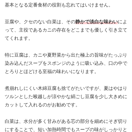
基本となる定番食材の役割も忘れてはいけません。
豆腐や、クセのない白菜は、その
静かで淡白な味わい
によ
って、主役であるカニの存在をどこまでも優しく引き立て
てくれます。
特に豆腐は、カニや夏野菜から出た極上の旨味がたっぷり
染み込んだスープをスポンジのように吸い込み、口の中で
とろりとほどける至福の味わいになります。
煮崩れしにくい木綿豆腐も捨てがたいですが、夏はやはり
ツルンとした喉越しが涼やかな絹ごし豆腐を少し大きめに
カットして入れるのがお勧めです。
白菜は、水分が多く甘みがある芯の部分を細めにそぎ切り
にすることで、短い加熱時間でもスープの味がしっかりと