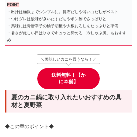
POINT
・出汁は極限までシンプルに。昆布だしや薄い白だしがベスト
・つけダレは酸味がきいたすだちやポン酢でさっぱりと
・薬味には青唐辛子の柚子胡椒や大根おろしをたっぷりと準備
・暑さが厳しい日は氷水でキュッと締める「冷しゃぶ風」もおすす
め
＼美味しいカニを買うなら！／
送料無料！【か
に本舗】
夏のカニ鍋に取り入れたいおすすめの具
材と夏野菜
◆この章のポイント◆