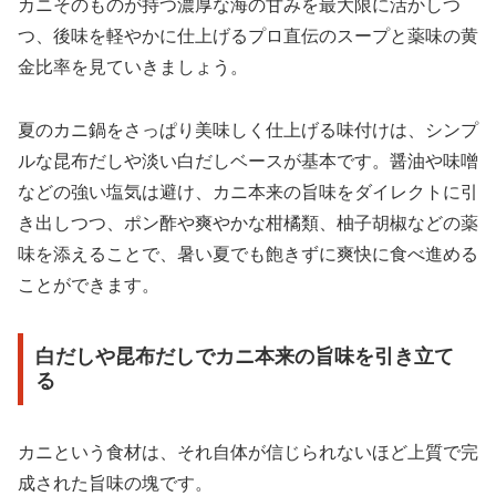
カニそのものが持つ濃厚な海の甘みを最大限に活かしつ
つ、後味を軽やかに仕上げるプロ直伝のスープと薬味の黄
金比率を見ていきましょう。
夏のカニ鍋をさっぱり美味しく仕上げる味付けは、シンプ
ルな昆布だしや淡い白だしベースが基本です。醤油や味噌
などの強い塩気は避け、カニ本来の旨味をダイレクトに引
き出しつつ、ポン酢や爽やかな柑橘類、柚子胡椒などの薬
味を添えることで、暑い夏でも飽きずに爽快に食べ進める
ことができます。
白だしや昆布だしでカニ本来の旨味を引き立て
る
カニという食材は、それ自体が信じられないほど上質で完
成された旨味の塊です。