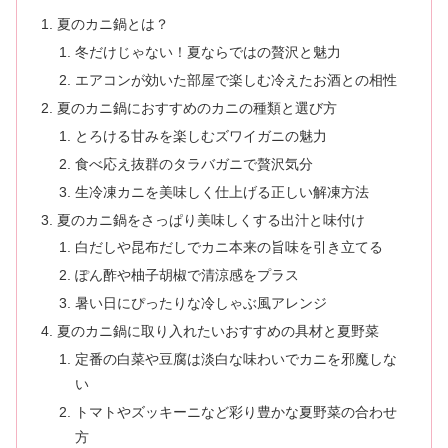
夏のカニ鍋とは？
冬だけじゃない！夏ならではの贅沢と魅力
エアコンが効いた部屋で楽しむ冷えたお酒との相性
夏のカニ鍋におすすめのカニの種類と選び方
とろける甘みを楽しむズワイガニの魅力
食べ応え抜群のタラバガニで贅沢気分
生冷凍カニを美味しく仕上げる正しい解凍方法
夏のカニ鍋をさっぱり美味しくする出汁と味付け
白だしや昆布だしでカニ本来の旨味を引き立てる
ぽん酢や柚子胡椒で清涼感をプラス
暑い日にぴったりな冷しゃぶ風アレンジ
夏のカニ鍋に取り入れたいおすすめの具材と夏野菜
定番の白菜や豆腐は淡白な味わいでカニを邪魔しな
い
トマトやズッキーニなど彩り豊かな夏野菜の合わせ
方