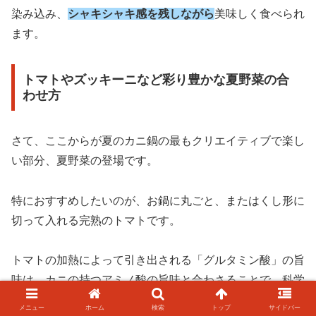
染み込み、
シャキシャキ感を残しながら
美味しく食べられ
ます。
トマトやズッキーニなど彩り豊かな夏野菜の合
わせ方
さて、ここからが夏のカニ鍋の最もクリエイティブで楽し
い部分、夏野菜の登場です。
特におすすめしたいのが、お鍋に丸ごと、またはくし形に
切って入れる完熟のトマトです。
トマトの加熱によって引き出される「グルタミン酸」の旨
味は、カニの持つアミノ酸の旨味と合わさることで、科学
的にも
爆発的な旨味の相乗効果
を生み出すと言われていま
メニュー
ホーム
検索
トップ
サイドバー