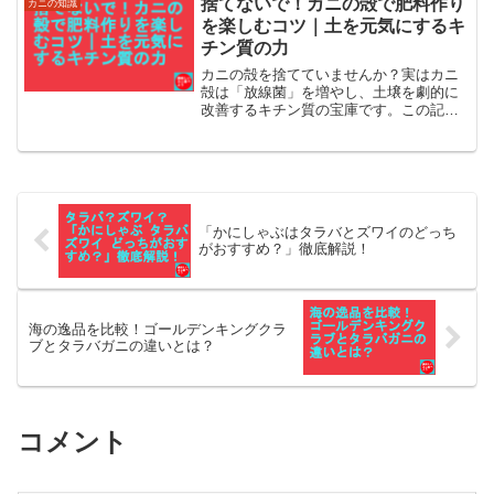
捨てないで！カニの殻で肥料作り
カニの知識
を楽しむコツ｜土を元気にするキ
チン質の力
カニの殻を捨てていませんか？実はカニ
殻は「放線菌」を増やし、土壌を劇的に
改善するキチン質の宝庫です。この記事
では、失敗しないカニの殻で肥料作りの
手順、臭い対策、効果的な使い方を、家
庭菜園を愛する一人の実践者の視点で詳
しく解説します
「かにしゃぶはタラバとズワイのどっち
がおすすめ？」徹底解説！
海の逸品を比較！ゴールデンキングクラ
ブとタラバガニの違いとは？
コメント