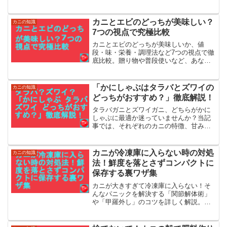
方、捌き方、冷蔵・冷凍保存のコツ、さ
らには刺身やカニ鍋などの絶品調理法ま
で、専門的に詳しく解説します
カニとエビのどっちが美味しい？
カニの知識
7つの視点で究極比較
カニとエビのどっちが美味しいか、値
段・味・栄養・調理法など7つの視点で徹
底比較。贈り物や普段使いなど、あなた
の目的や好みに合うのはどちらか、この
記事を読めば全てが明確になります
「かにしゃぶはタラバとズワイの
カニの知識
どっちがおすすめ？」徹底解説！
タラバガニとズワイガニ、どちらがかに
しゃぶに最適か迷っていませんか？当記
事では、それぞれのカニの特徴、甘みと
食感、そして最適な調理法について詳し
く解説します。タラバガニの豊かなプリ
プリ感とズワイガニの繊細な味わい、両
カニが冷凍庫に入らない時の対処
カニの知識
者の違いを比較して、あなたにぴったり
法！鮮度を落とさずコンパクトに
の選択をお手伝いします。
保存する裏ワザ集
カニが大きすぎて冷凍庫に入らない！そ
んなパニックを解決する「関節解体術」
や「甲羅外し」のコツを詳しく解説。鮮
度を守る新聞紙＆ラップの保存法や、一
晩限定の代替え保管案など、プロ直伝の
知恵を120文字で凝縮してお届けします