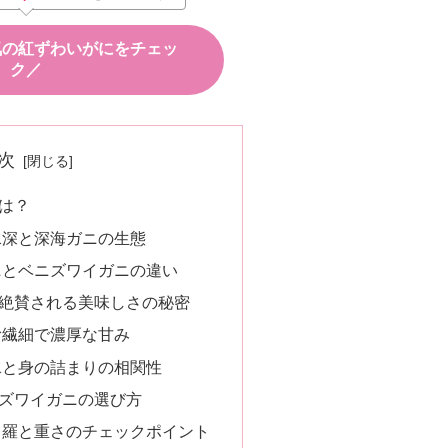
気の紅ずわいがにをチェッ
ク／
次
は？
水深と深海ガニの生態
ニとベニズワイガニの違い
絶賛される美味しさの秘密
む繊細で濃厚な甘み
水と身の詰まりの相関性
ズワイガニの選び方
甲羅と重さのチェックポイント