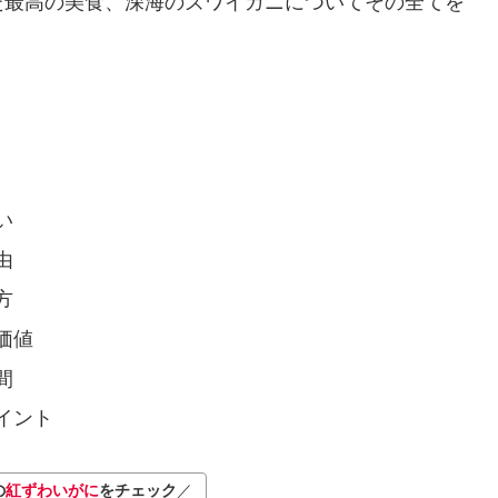
た最高の美食、深海のズワイガニについてその全てを
い
由
方
価値
間
イント
の
紅ずわいがに
をチェック
／