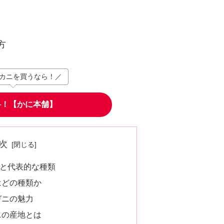
方
カニを買うなら！／
料！【かに本舗】
次
と代表的な種類
はどの種類か
ガニの魅力
ニの産地とは