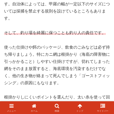
す。自治体によっては、甲羅の幅が一定以下のサイズにつ
いては採捕を禁止する規則を設けているところもありま
す。
そして、釣り場を綺麗に保つことも釣り人の責任です。
使った仕掛けや餌のパッケージ、飲食のごみなどは必ず持
ち帰りましょう。特にカニ網は根掛かり（海底の障害物に
引っかかること）しやすい仕掛けですが、切れてしまった
網をそのまま放置すると、海底環境を汚染するだけでな
く、他の生き物が絡まって死んでしまう「ゴーストフィッ
シング」の原因にもなります。
根掛かりしにくいポイントを選んだり、太い糸を使って回
収率を高めたりする工夫もマナーの一つです。地元の方々
や漁業関係者とトラブルにならないよう、挨拶を心がけ、
メニュー
ホーム
検索
トップ
サイドバー