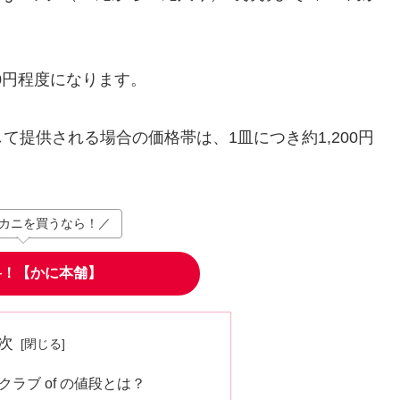
00円程度になります。
提供される場合の価格帯は、1皿につき約1,200円
カニを買うなら！／
料！【かに本舗】
次
ラブ of の値段とは？