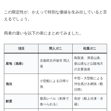
この限定性が、かえって特別な価値を生み出していると言
えるでしょう。
両者の違いを以下の表にまとめてみました。
項目
間人ガニ
松葉ガニ
鳥取港、津居山港、
京都府京丹後市 間人
産地（漁港）
柴山港など山陰地方
港
の主要漁港
中型～大型船による
小型船による日帰り
漁法
沖合底びき網漁（数
漁
日間）
最高レベル（刺身で
良好（船上冷凍・冷
鮮度
食べられる）
蔵）