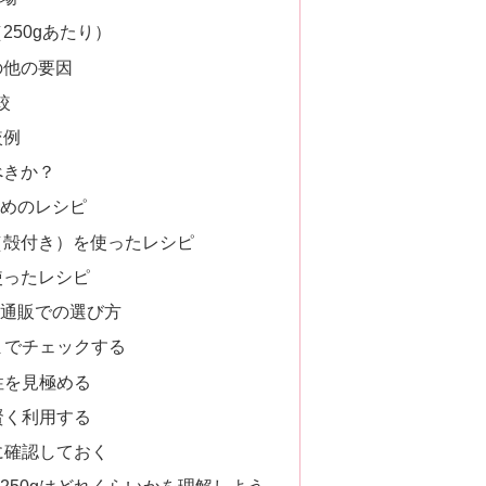
250gあたり）
の他の要因
較
較例
べきか？
めのレシピ
（殻付き）を使ったレシピ
使ったレシピ
通販での選び方
々までチェックする
性を見極める
賢く利用する
前に確認しておく