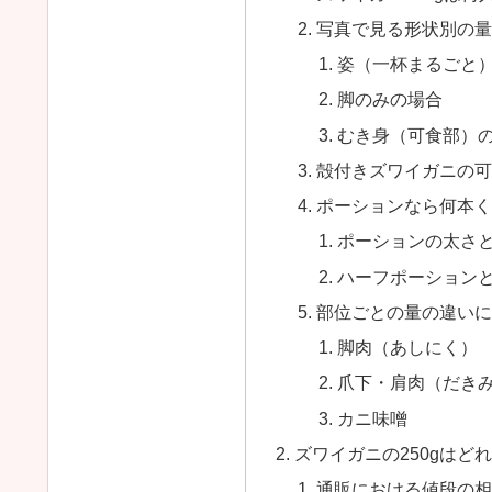
写真で見る形状別の量
姿（一杯まるごと
脚のみの場合
むき身（可食部）
殻付きズワイガニの可
ポーションなら何本く
ポーションの太さ
ハーフポーション
部位ごとの量の違いに
脚肉（あしにく）
爪下・肩肉（だき
カニ味噌
ズワイガニの250gはど
通販における値段の相