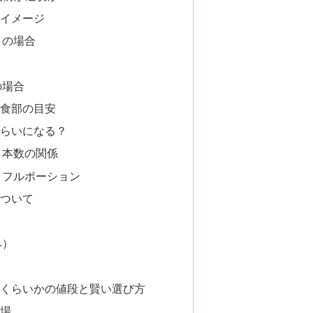
イメージ
）の場合
の場合
食部の目安
らいになる？
と本数の関係
とフルポーション
ついて
み）
れくらいかの値段と賢い選び方
場