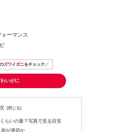
フォーマンス
ピ
の
ズワイガニ
をチェック
／
ずわいがに
次
れくらいの量？写真で見る目安
人前が適切か