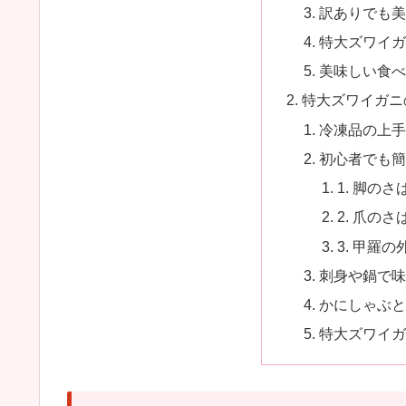
訳ありでも
特大ズワイガ
美味しい食
特大ズワイガニ
冷凍品の上
初心者でも
1. 脚のさ
2. 爪のさ
3. 甲羅
刺身や鍋で
かにしゃぶ
特大ズワイガ