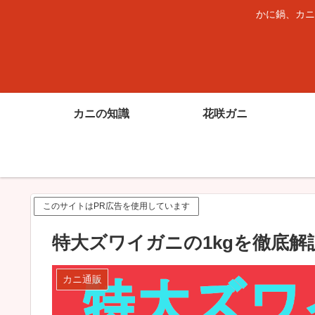
かに鍋、カニ
カニの知識
花咲ガニ
このサイトはPR広告を使用しています
特大ズワイガニの1kgを徹底
カニ通販