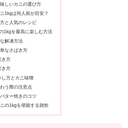
美味しいカニの選び方
ニ1kgは何人前が目安？
べ方と人気のレシピ
の1kgを最高に楽しむ方法
手な解凍方法
簡単なさばき方
ばき方
ばき方
の外し方とカニ味噌
味わう際の注意点
とバター焼きのコツ
ニの1kgを堪能する雑炊