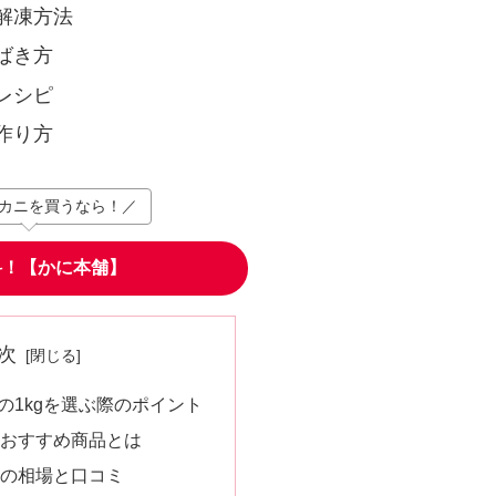
解凍方法
ばき方
レシピ
作り方
カニを買うなら！／
料！【かに本舗】
次
の1kgを選ぶ際のポイント
のおすすめ商品とは
段の相場と口コミ