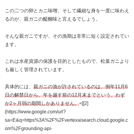
この二つの卵とカニ味噌、そして繊細な身を一度に味わえ
るのが、親ガニの醍醐味と言えるでしょう。
そんな親ガニですが、その漁期は非常に短く設定されてい
ます。
これは水産資源の保護を目的としたもので、松葉ガニより
も厳しく管理されています。
具体的には、
親ガニの漁が許されているのは、例年11月6
日の解禁日から、年を越す前の12月末までという、わず
か2ヶ月弱の期間しかありません。
<[[2]
(https://www.google.com/url?
sa=E&q=https%3A%2F%2Fvertexaisearch.cloud.google.c
om%2Fgrounding-api-