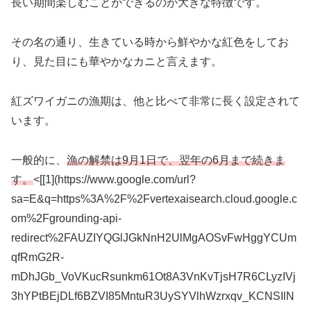
長い期間楽しむことができるのが大きな特徴です。
その名の通り、生きている時から鮮やかな紅色をしてお
り、見た目にも華やかなカニと言えます。
紅ズワイガニの漁期は、他と比べて非常に長く設定されて
います。
一般的に、
漁の解禁は9月1日で、翌年の6月まで続きま
す。
<[[1](https://www.google.com/url?
sa=E&q=https%3A%2F%2Fvertexaisearch.cloud.google.c
om%2Fgrounding-api-
redirect%2FAUZIYQGlJGkNnH2UlMgAOSvFwHggYCUm
qfRmG2R-
mDhJGb_VoVKucRsunkm61Ot8A3VnKvTjsH7R6CLyzIVj
3hYPtBEjDLf6BZVI85MntuR3UySYVlhWzrxqv_KCNSIlN