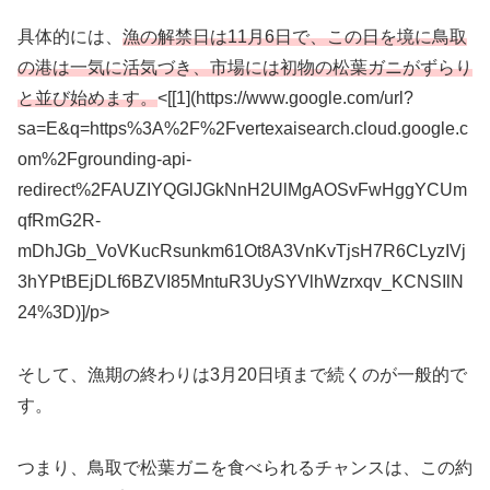
具体的には、
漁の解禁日は11月6日で、この日を境に鳥取
の港は一気に活気づき、市場には初物の松葉ガニがずらり
と並び始めます。
<[[1](https://www.google.com/url?
sa=E&q=https%3A%2F%2Fvertexaisearch.cloud.google.c
om%2Fgrounding-api-
redirect%2FAUZIYQGlJGkNnH2UlMgAOSvFwHggYCUm
qfRmG2R-
mDhJGb_VoVKucRsunkm61Ot8A3VnKvTjsH7R6CLyzIVj
3hYPtBEjDLf6BZVI85MntuR3UySYVlhWzrxqv_KCNSIlN
24%3D)]/p>
そして、漁期の終わりは3月20日頃まで続くのが一般的で
す。
つまり、鳥取で松葉ガニを食べられるチャンスは、この約