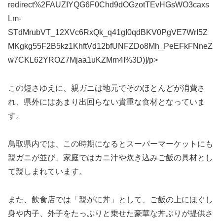
redirect%2FAUZIYQG6F0Chd9dOGzotTEvHGsWO3caxs
Lm-
STdMrubVT_12XVc6RxQk_q41gI0qdBKV0PgVE7WrI5Z
MKgkg55F2B5kz1KhftVd12bfUNFZDo8Mh_PeEFkFNneZ
w7CKL62YROZ7Mjaa1uKZMm4I%3D)]/p>
この短さゆえに、親ガニは地元でそのほとんどが消費さ
れ、県外にはあまり出回らない貴重な食材となっていま
す。
鳥取県内では、この時期になるとスーパーマーケットにも
親ガニが並び、家庭ではカニ汁や炊き込みご飯の具材とし
て親しまれています。
また、飲食店では「親がに丼」として、ご飯の上にほぐし
身や内子、外子をたっぷりと乗せた豪華な丼ぶりが提供さ