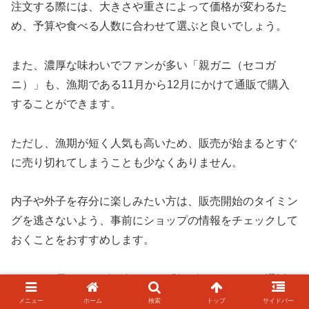
注文する際には、大きさや重さによって価格が変わるた
め、予算や食べる人数に合わせて選ぶと良いでしょう。
また、濃厚な味わいでファンが多い「親ガニ（セコガ
ニ）」も、漁期である11月から12月にかけて通販で購入
することができます。
ただし、漁期が短く人気も高いため、販売が始まるとすぐ
に売り切れてしまうことも少なくありません。
内子や外子を存分に楽しみたい方は、販売開始のタイミン
グを逃さないよう、事前にショップの情報をチェックして
おくことをおすすめします。
そして、長いシーズン楽しめる「紅ズワイガニ」も通販の
定番商品です。
メニュー
ホーム
検索
トップ
サイドバー