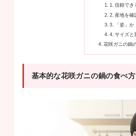
1. 信頼で
2. 産地を
3. 「姿」
4. サイズ
花咲ガニの鍋
基本的な花咲ガニの鍋の食べ方