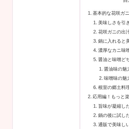
目
基本的な花咲ガ
美味しさを引
花咲ガニの出
鍋に入れると
濃厚なカニ味
醤油と味噌ど
醤油味の魅
味噌味の魅
根室の郷土料
応用編！もっと
旨味が凝縮し
鍋の後に試し
通販で美味し