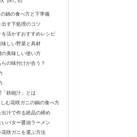
次
ニの鍋の食べ方と下準備
き出す下処理のコツ
汁を活かすおすすめレシピ
美味しい野菜と具材
噌の美味しい使い方
ちらの味付けが合う？
力
力
理「鉄砲汁」とは
楽しむ花咲ガニの鍋の食べ方
た出汁で作る絶品の締め
たいバター醤油ラーメン
い花咲ガニを選ぶ方法