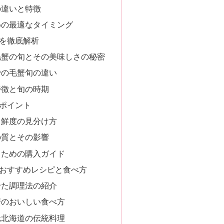
の違いと特徴
めの最適なタイミング
を徹底解析
毛蟹の旬とその美味しさの秘密
での毛蟹旬の違い
特徴と旬の時期
ポイント
と鮮度の見分け方
の質とその影響
うための購入ガイド
おすすめレシピと食べ方
せた調理法の紹介
蟹のおいしい食べ方
元北海道の伝統料理