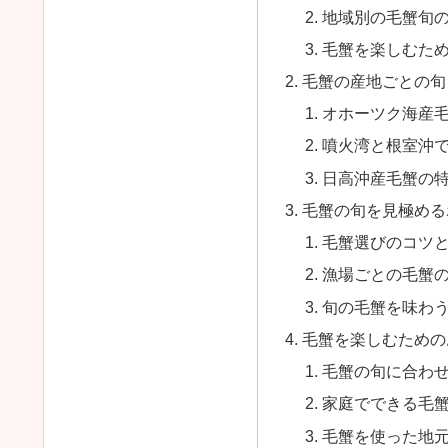
地域別の毛蟹旬
毛蟹を楽しむた
毛蟹の産地ごとの旬
オホーツク海産
噴火湾と根室沖
日高沖産毛蟹の
毛蟹の旬を見極める
毛蟹選びのコツ
漁場ごとの毛蟹
旬の毛蟹を味わ
毛蟹を楽しむための
毛蟹の旬に合わ
家庭でできる毛
毛蟹を使った地