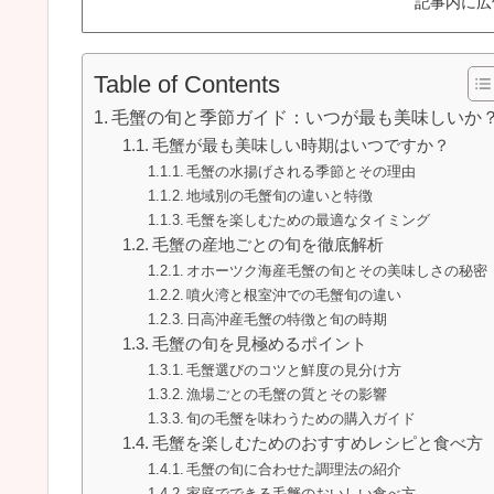
記事内に広
Table of Contents
毛蟹の旬と季節ガイド：いつが最も美味しいか
毛蟹が最も美味しい時期はいつですか？
毛蟹の水揚げされる季節とその理由
地域別の毛蟹旬の違いと特徴
毛蟹を楽しむための最適なタイミング
毛蟹の産地ごとの旬を徹底解析
オホーツク海産毛蟹の旬とその美味しさの秘密
噴火湾と根室沖での毛蟹旬の違い
日高沖産毛蟹の特徴と旬の時期
毛蟹の旬を見極めるポイント
毛蟹選びのコツと鮮度の見分け方
漁場ごとの毛蟹の質とその影響
旬の毛蟹を味わうための購入ガイド
毛蟹を楽しむためのおすすめレシピと食べ方
毛蟹の旬に合わせた調理法の紹介
家庭でできる毛蟹のおいしい食べ方