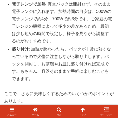
電子レンジで加熱
: 真空パックは開封せず、そのまま
電子レンジに入れます。加熱時間の目安は、500Wの
電子レンジで約4分、700Wで約3分です。ご家庭の電
子レンジの機種によって多少の差があるため、最初
は少し短めの時間で設定し、様子を見ながら調整す
るのがおすすめです。
盛り付け
: 加熱が終わったら、パックが非常に熱くな
っているので火傷に注意しながら取り出します。パ
ックを開封し、お茶碗やお皿に盛り付ければ完成で
す。もちろん、容器そのままで手軽に楽しむことも
できます。
ここで、さらに美味しくするためのいくつかのポイントが
あります。
メニュー
ホーム
検索
トップ
サイドバー
一つ目は、加熱しすぎないことです。