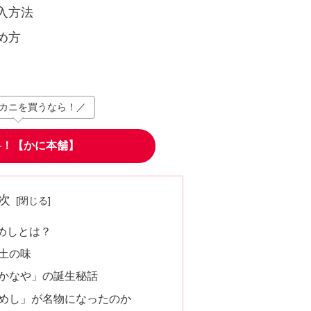
入方法
め方
カニを買うなら！／
料！【かに本舗】
次
めしとは？
土の味
かなや」の誕生秘話
めし」が名物になったのか