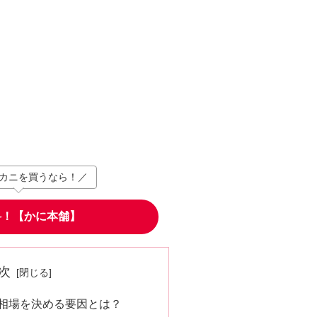
カニを買うなら！／
料！【かに本舗】
次
相場を決める要因とは？