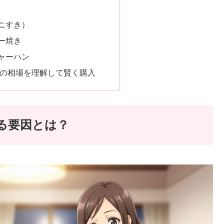
カニすき）
ター焼き
チャーハン
ロの相場を理解して賢く購入
る要因とは？