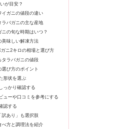
らいが目安？
ワイガニの値段の違い
タラバガニの主な産地
ガニの旬な時期はいつ？
の美味しい解凍方法
ガニ2キロの相場と選び方
るタラバガニの値段
の選び方のポイント
った形状を選ぶ
をしっかり確認する
レビューや口コミを参考にする
を確認する
「訳あり」も選択肢
食べ方と調理法を紹介