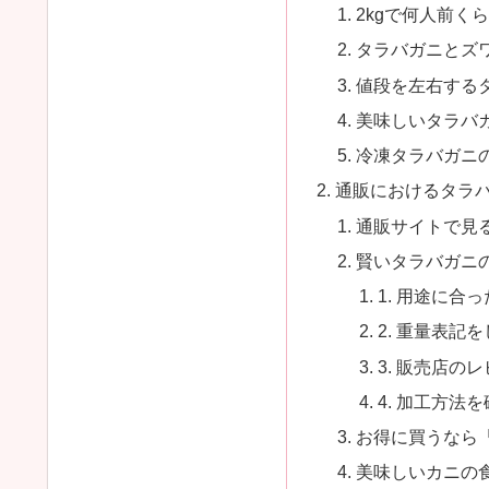
2kgで何人前く
タラバガニとズ
値段を左右する
美味しいタラバ
冷凍タラバガニ
通販におけるタラバ
通販サイトで見
賢いタラバガニ
1. 用途に合
2. 重量表記
3. 販売店の
4. 加工方法
お得に買うなら
美味しいカニの