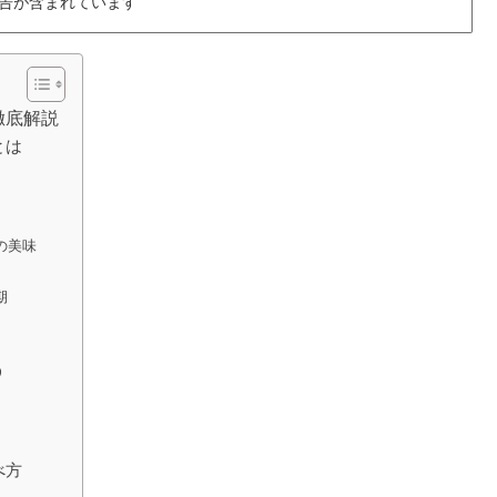
告が含まれています
徹底解説
とは
の美味
期
う
べ方