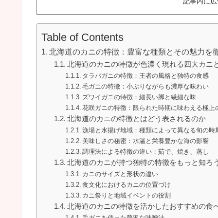
記事内に広
Table of Contents
北海道のカニの特徴：豊富な種類とその魅力を
北海道のカニの特徴が色濃く現れる四大カニ
タラバガニの特徴：王者の風格と独特の食感
毛ガニの特徴：小ぶりながらも濃厚な味わい
ズワイガニの特徴：細長い脚と繊細な味
花咲ガニの特徴：限られた時期に味わえる極上
北海道のカニの特徴とはどう表されるのか
漁場と水揚げ地域：種類によって異なる旬の時
美味しさの秘密：水温と栄養豊かな海の影響
調理法による特徴の違い：茹で、焼き、蒸し
北海道のカニが持つ独特の特徴をもっと知ろ
カニのサイズと形状の違い
食文化におけるカニの位置づけ
カニ祭りと地域イベントの役割
北海道のカニの特徴を活かしたおすすめの食
毛ガニを使った贅沢な味噌汁