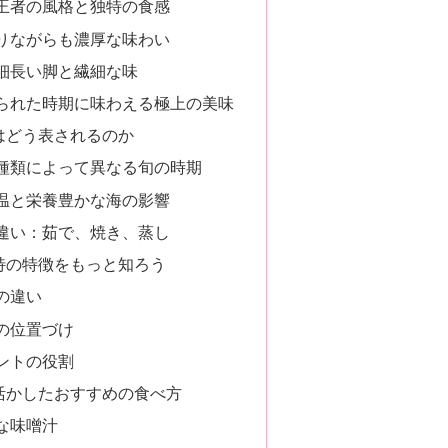
王者の風格と独特の食感
りながらも濃厚な味わい
細長い脚と繊細な味
られた時期に味わえる極上の美味
はどう表されるのか
種類によって異なる旬の時期
温と栄養豊かな海の影響
違い：茹で、焼き、蒸し
特の特徴をもっと知ろう
の違い
の位置づけ
ントの役割
活かしたおすすめの食べ方
な味噌汁