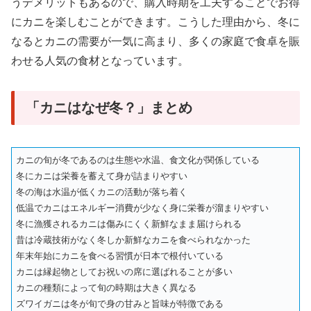
うデメリットもあるので、購入時期を工夫することでお得
にカニを楽しむことができます。こうした理由から、冬に
なるとカニの需要が一気に高まり、多くの家庭で食卓を賑
わせる人気の食材となっています。
「カニはなぜ冬？」まとめ
カニの旬が冬であるのは生態や水温、食文化が関係している
冬にカニは栄養を蓄えて身が詰まりやすい
冬の海は水温が低くカニの活動が落ち着く
低温でカニはエネルギー消費が少なく身に栄養が溜まりやすい
冬に漁獲されるカニは傷みにくく新鮮なまま届けられる
昔は冷蔵技術がなく冬しか新鮮なカニを食べられなかった
年末年始にカニを食べる習慣が日本で根付いている
カニは縁起物としてお祝いの席に選ばれることが多い
カニの種類によって旬の時期は大きく異なる
ズワイガニは冬が旬で身の甘みと旨味が特徴である