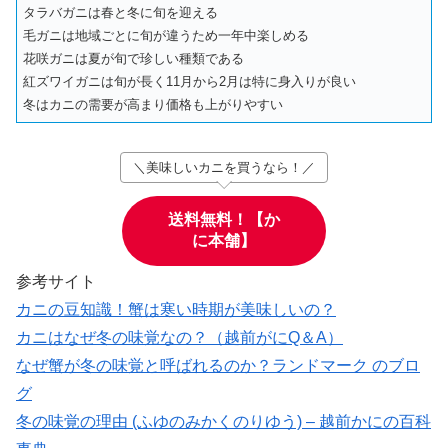
タラバガニは春と冬に旬を迎える
毛ガニは地域ごとに旬が違うため一年中楽しめる
花咲ガニは夏が旬で珍しい種類である
紅ズワイガニは旬が長く11月から2月は特に身入りが良い
冬はカニの需要が高まり価格も上がりやすい
＼美味しいカニを買うなら！／
送料無料！【か
に本舗】
参考サイト
カニの豆知識！蟹は寒い時期が美味しいの？
カニはなぜ冬の味覚なの？（越前がにQ＆A）
なぜ蟹が冬の味覚と呼ばれるのか？ランドマーク のブロ
グ
冬の味覚の理由 (ふゆのみかくのりゆう) – 越前かにの百科