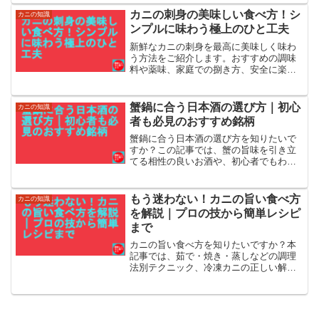
レモンがない時の代用案まで、一人の父
カニの刺身の美味しい食べ方！シ
カニの知識
親の実体験を交えて紹介。
ンプルに味わう極上のひと工夫
新鮮なカニの刺身を最高に美味しく味わ
う方法をご紹介します。おすすめの調味
料や薬味、家庭での捌き方、安全に楽し
むためのポイントまで徹底解説。さら
に、炙りカニ刺しやユッケ風アレンジ、
日本酒との相性もご紹介。プロのように
蟹鍋に合う日本酒の選び方｜初心
カニの知識
カニ刺しを堪能したい方は必見です！
者も必見のおすすめ銘柄
蟹鍋に合う日本酒の選び方を知りたいで
すか？この記事では、蟹の旨味を引き立
てる相性の良いお酒や、初心者でもわか
るペアリングの基本、辛口や純米酒など
タイプ別の特徴を解説。スーパーや通販
で買えるおすすめ銘柄も紹介します
もう迷わない！カニの旨い食べ方
カニの知識
を解説｜プロの技から簡単レシピ
まで
カニの旨い食べ方を知りたいですか？本
記事では、茹で・焼き・蒸しなどの調理
法別テクニック、冷凍カニの正しい解凍
法、通好みのカニ味噌の味わい方、絶品
アレンジレシピまで、カニを最大限に楽
しむための情報を専門家ではなく実践者
の視点で徹底解説します。