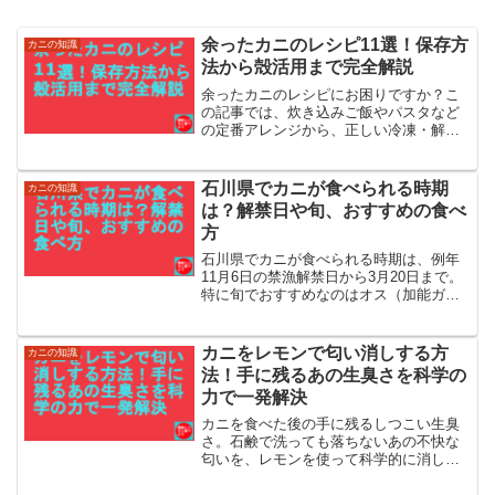
余ったカニのレシピ11選！保存方
カニの知識
法から殻活用まで完全解説
余ったカニのレシピにお困りですか？こ
の記事では、炊き込みご飯やパスタなど
の定番アレンジから、正しい冷凍・解凍
方法、殻の活用法まで詳しく解説します
石川県でカニが食べられる時期
カニの知識
は？解禁日や旬、おすすめの食べ
方
石川県でカニが食べられる時期は、例年
11月6日の禁漁解禁日から3月20日まで。
特に旬でおすすめなのはオス（加能ガ
ニ）とメス（香箱ガニ）で味が異なる11
月から12月です。本記事では、石川県で
カニが食べられる時期や美味しい食べ
カニをレモンで匂い消しする方
カニの知識
方、安く食べられる時期を紹介します。
法！手に残るあの生臭さを科学の
力で一発解決
カニを食べた後の手に残るしつこい生臭
さ。石鹸で洗っても落ちないあの不快な
匂いを、レモンを使って科学的に消し去
る方法を詳しく解説します。家事の合間
にできる手軽な工夫から、部屋の消臭、