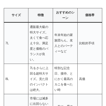
おすすめのシ
サイズ
特徴
価格帯
ーン
通販最大級の
特大サイズ。
年末年始の家
太くて食べ応
族団らん、友
7L
え十分。満足
比較的手頃
人とのパーテ
度と価格のバ
ィーなど
ランスが良
い。
7Lをさらに上
特別な記念
回る超特大サ
日、接待、と
8L
イズ。見た目
にかく最高の
高価
のインパクト
カニを食べた
は絶大。
い時
市場には滅多
に出回らない