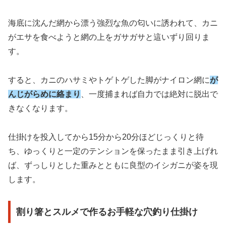
海底に沈んだ網から漂う強烈な魚の匂いに誘われて、カニ
がエサを食べようと網の上をガサガサと這いずり回りま
す。
すると、カニのハサミやトゲトゲした脚がナイロン網に
が
んじがらめに絡まり
、一度捕まれば自力では絶対に脱出で
きなくなります。
仕掛けを投入してから15分から20分ほどじっくりと待
ち、ゆっくりと一定のテンションを保ったまま引き上げれ
ば、ずっしりとした重みとともに良型のイシガニが姿を現
します。
割り箸とスルメで作るお手軽な穴釣り仕掛け