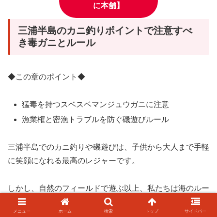
に本舗】
三浦半島のカニ釣りポイントで注意すべ
き毒ガニとルール
◆この章のポイント◆
猛毒を持つスベスベマンジュウガニに注意
漁業権と密漁トラブルを防ぐ磯遊びルール
三浦半島でのカニ釣りや磯遊びは、子供から大人まで手軽
に笑顔になれる最高のレジャーです。
しかし、自然のフィールドで遊ぶ以上、私たちは海のルー
ルをしっかりと守り、潜んでいる危険に対して正しい知識
メニュー
ホーム
検索
トップ
サイドバー
を備えておく義務があります。