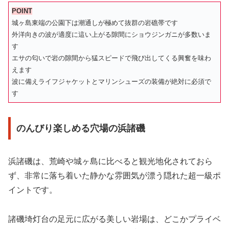
POINT
城ヶ島東端の公園下は潮通しが極めて抜群の岩礁帯です
外洋向きの波が適度に這い上がる隙間にショウジンガニが多数いま
す
エサの匂いで岩の隙間から猛スピードで飛び出してくる興奮を味わ
えます
波に備えライフジャケットとマリンシューズの装備が絶対に必須で
す
のんびり楽しめる穴場の浜諸磯
浜諸磯は、荒崎や城ヶ島に比べると観光地化されておら
ず、非常に落ち着いた静かな雰囲気が漂う隠れた超一級ポ
イントです。
諸磯埼灯台の足元に広がる美しい岩場は、どこかプライベ