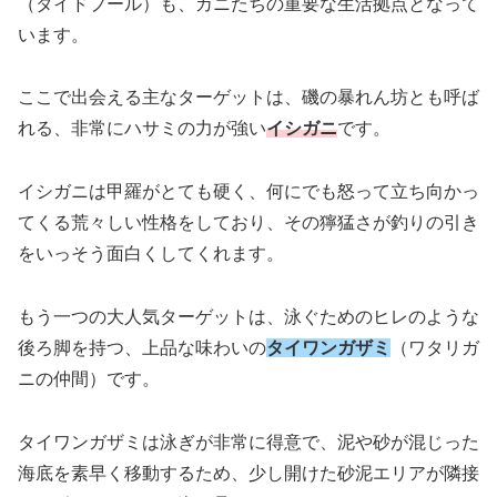
（タイドプール）も、カニたちの重要な生活拠点となって
います。
ここで出会える主なターゲットは、磯の暴れん坊とも呼ば
れる、非常にハサミの力が強い
イシガニ
です。
イシガニは甲羅がとても硬く、何にでも怒って立ち向かっ
てくる荒々しい性格をしており、その獰猛さが釣りの引き
をいっそう面白くしてくれます。
もう一つの大人気ターゲットは、泳ぐためのヒレのような
後ろ脚を持つ、上品な味わいの
タイワンガザミ
（ワタリガ
ニの仲間）です。
タイワンガザミは泳ぎが非常に得意で、泥や砂が混じった
海底を素早く移動するため、少し開けた砂泥エリアが隣接