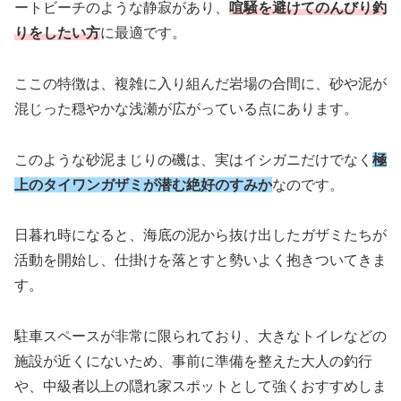
ートビーチのような静寂があり、
喧騒を避けてのんびり釣
りをしたい方
に最適です。
ここの特徴は、複雑に入り組んだ岩場の合間に、砂や泥が
混じった穏やかな浅瀬が広がっている点にあります。
このような砂泥まじりの磯は、実はイシガニだけでなく
極
上のタイワンガザミが潜む絶好のすみか
なのです。
日暮れ時になると、海底の泥から抜け出したガザミたちが
活動を開始し、仕掛けを落とすと勢いよく抱きついてきま
す。
駐車スペースが非常に限られており、大きなトイレなどの
施設が近くにないため、事前に準備を整えた大人の釣行
や、中級者以上の隠れ家スポットとして強くおすすめしま