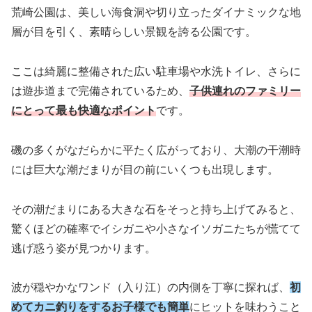
荒崎公園は、美しい海食洞や切り立ったダイナミックな地
層が目を引く、素晴らしい景観を誇る公園です。
ここは綺麗に整備された広い駐車場や水洗トイレ、さらに
は遊歩道まで完備されているため、
子供連れのファミリー
にとって最も快適なポイント
です。
磯の多くがなだらかに平たく広がっており、大潮の干潮時
には巨大な潮だまりが目の前にいくつも出現します。
その潮だまりにある大きな石をそっと持ち上げてみると、
驚くほどの確率でイシガニや小さなイソガニたちが慌てて
逃げ惑う姿が見つかります。
波が穏やかなワンド（入り江）の内側を丁寧に探れば、
初
めてカニ釣りをするお子様でも簡単
にヒットを味わうこと