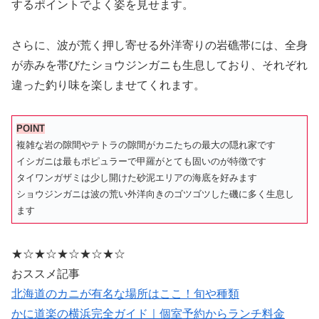
するポイントでよく姿を見せます。
さらに、波が荒く押し寄せる外洋寄りの岩礁帯には、全身
が赤みを帯びたショウジンガニも生息しており、それぞれ
違った釣り味を楽しませてくれます。
POINT
複雑な岩の隙間やテトラの隙間がカニたちの最大の隠れ家です
イシガニは最もポピュラーで甲羅がとても固いのが特徴です
タイワンガザミは少し開けた砂泥エリアの海底を好みます
ショウジンガニは波の荒い外洋向きのゴツゴツした磯に多く生息し
ます
★☆★☆★☆★☆★☆
おススメ記事
北海道のカニが有名な場所はここ！旬や種類
かに道楽の横浜完全ガイド｜個室予約からランチ料金