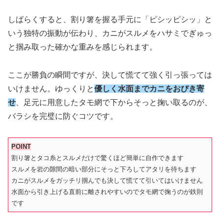
しばらくすると、割り箸を握る手元に「ピシッピシッ」と
いう独特の振動が伝わり、カニがスルメをハサミでぎゅっ
と掴み取った確かな重みを感じられます。
ここが勝負の瞬間ですが、決して慌てて強く引っ張っては
いけません。ゆっくりと
優しく水面までカニをおびき寄
せ
、足元に用意したタモ網で下からそっと掬い取るのが、
バラシを完璧に防ぐコツです。
POINT
割り箸とタコ糸とスルメだけで驚くほど簡単に自作できます
スルメを岩の隙間の暗い部分にそっと下ろしてアタリを待ちます
カニがスルメをガッチリ掴んでも決して慌てて引いてはいけません
水面から引き上げる直前に離されやすいのでタモ網で掬うのが鉄則
です