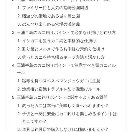
ファミリーにも人気の荒崎公園周辺
磯遊びの聖地である城ヶ島公園
のんびり楽しめる穴場の浜諸磯
三浦半島のカニ釣りポイントで必要な仕掛けと釣り方
イシガニを狙うカニ網と本格的な仕掛け
割り箸とスルメで作るお手軽な穴釣り仕掛け
釣ったカニを持ち帰るキープ方法と活かし方
三浦半島のカニ釣りポイントで注意すべき毒ガニとル
ール
猛毒を持つスベスベマンジュウガニに注意
漁業権と密漁トラブルを防ぐ磯遊びルール
三浦半島カニ釣りポイントに関するよくある質問
釣ったカニは本当に美味しく食べられますか？
子供と一緒に安全にカニ釣りを楽しめるポイントは
どこですか？
道具は釣具店で購入しなければ揃いませんか？