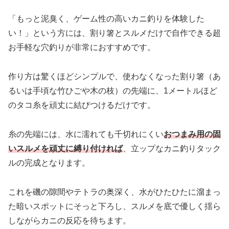
「もっと泥臭く、ゲーム性の高いカニ釣りを体験した
い！」という方には、割り箸とスルメだけで自作できる超
お手軽な穴釣りが非常におすすめです。
作り方は驚くほどシンプルで、使わなくなった割り箸（あ
るいは手頃な竹ひごや木の枝）の先端に、1メートルほど
のタコ糸を頑丈に結びつけるだけです。
糸の先端には、水に濡れても千切れにくい
おつまみ用の固
いスルメを頑丈に縛り付ければ
、立ップなカニ釣りタック
ルの完成となります。
これを磯の隙間やテトラの奥深く、水がひたひたに溜まっ
た暗いスポットにそっと下ろし、スルメを底で優しく揺ら
しながらカニの反応を待ちます。